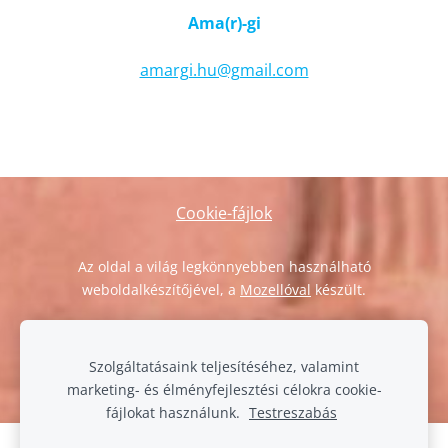
Ama(r)-gi
amargi.hu@gmail.com
Cookie-fájlok
Az oldal a világ legkönnyebben használható
weboldalkészítőjével, a
Mozellóval
készült.
Szolgáltatásaink teljesítéséhez, valamint
marketing- és élményfejlesztési célokra cookie-
fájlokat használunk.
Testreszabás