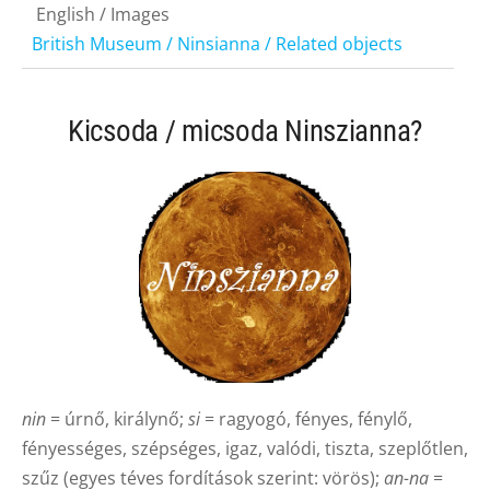
English / Images
British Museum / Ninsianna / Related objects
Kicsoda / micsoda Ninszianna?
nin
= úrnő, királynő;
si
= ragyogó, fényes, fénylő,
fényességes, szépséges, igaz, valódi, tiszta, szeplőtlen,
szűz (egyes téves fordítások szerint: vörös);
an-na
=