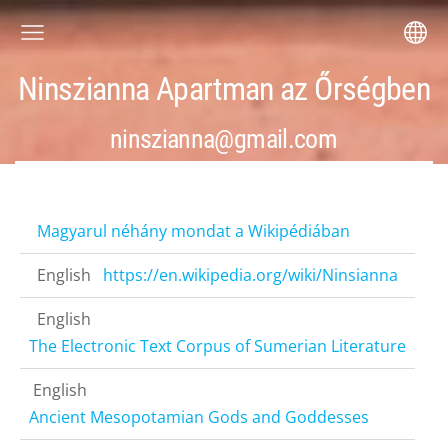
Ninszianna Apartman az Őrségben
ninszianna@gmail.com
Magyarul néhány mondat a Wikipédiában
English
https://en.wikipedia.org/wiki/Ninsianna
English
The Electronic Text Corpus of Sumerian Literature
English
Ancient Mesopotamian Gods and Goddesses